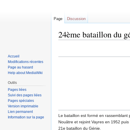
Page
Discussion
24ème bataillon du g
Sauter
Sauter
Accueil
à
à
Modifications récentes
la
la
Page au hasard
navigation
recherche
Help about MediaWiki
Outils
Pages liées
Suivi des pages liées
Pages spéciales
Version imprimable
Lien permanent
Le bataillon est formé en rassemblant
Information sur la page
Nouâtre et rejoint Vayres en 1952 pui
21e bataillon du Génie.