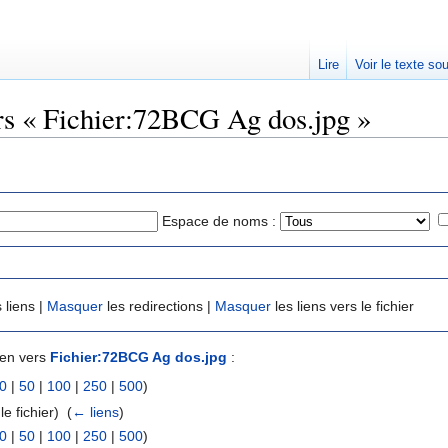
Lire
Voir le texte so
ers « Fichier:72BCG Ag dos.jpg »
Espace de noms :
 liens |
Masquer
les redirections |
Masquer
les liens vers le fichier
ien vers
Fichier:72BCG Ag dos.jpg
:
0
|
50
|
100
|
250
|
500
)
le fichier) ‎
(
← liens
)
0
|
50
|
100
|
250
|
500
)