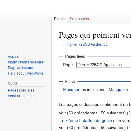
Fichier
Discussion
Pages qui pointent v
←
Fichier:72BCG Ag dos.jpg
Sauter
Sauter
Pages liées
Accueil
à
à
Modifications récentes
Page :
la
la
Page au hasard
navigation
recherche
Help about MediaWiki
Filtres
Outils
Masquer
les inclusions |
Masquer
les
Pages spéciales
Version imprimable
Les pages ci-dessous contiennent un l
Voir (50 précédentes | 50 suivantes) (
2
72ème bataillon du génie
(lien vers 
Voir (50 précédentes | 50 suivantes) (
2