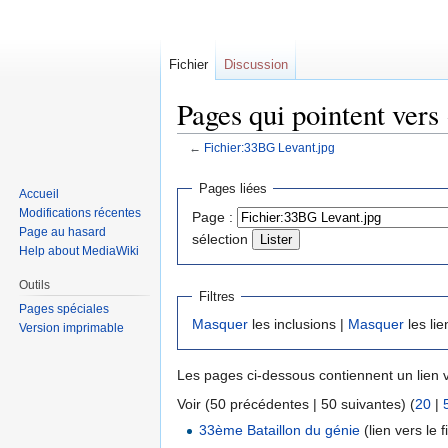
Fichier
Discussion
Pages qui pointent vers
←
Fichier:33BG Levant.jpg
Sauter
Sauter
Pages liées
Accueil
à
à
Modifications récentes
Page :
la
la
Page au hasard
sélection
navigation
recherche
Help about MediaWiki
Outils
Filtres
Pages spéciales
Masquer
les inclusions |
Masquer
les lie
Version imprimable
Les pages ci-dessous contiennent un lien 
Voir (50 précédentes | 50 suivantes) (
20
|
33ème Bataillon du génie
(lien vers le f