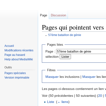
Page
Discussion
Pages qui pointent vers
←
57ème bataillon de génie
Sauter
Sauter
Pages liées
Accueil
à
à
Modifications récentes
Page :
la
la
Page au hasard
sélection
navigation
recherche
Help about MediaWiki
Outils
Filtres
Pages spéciales
Masquer
les inclusions |
Masquer
les lie
Version imprimable
Les pages ci-dessous contiennent un lien 
Voir (50 précédentes | 50 suivantes) (
20
|
Liste
‎
(
← liens
)