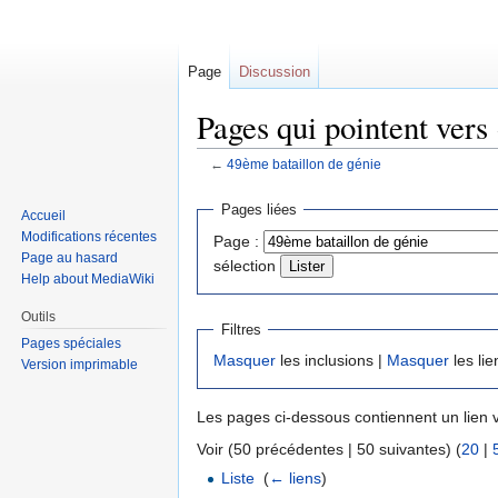
Page
Discussion
Pages qui pointent vers
←
49ème bataillon de génie
Sauter
Sauter
Pages liées
Accueil
à
à
Modifications récentes
Page :
la
la
Page au hasard
sélection
navigation
recherche
Help about MediaWiki
Outils
Filtres
Pages spéciales
Masquer
les inclusions |
Masquer
les lie
Version imprimable
Les pages ci-dessous contiennent un lien 
Voir (50 précédentes | 50 suivantes) (
20
|
Liste
‎
(
← liens
)