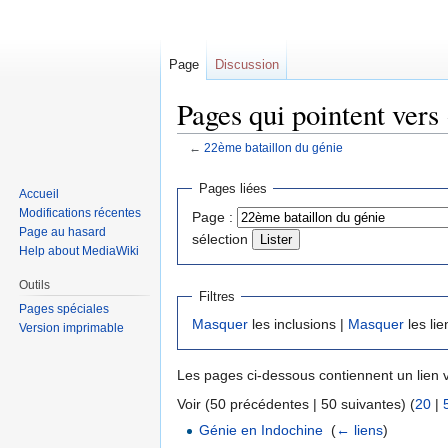
Page
Discussion
Pages qui pointent vers
←
22ème bataillon du génie
Sauter
Sauter
Pages liées
Accueil
à
à
Modifications récentes
Page :
la
la
Page au hasard
sélection
navigation
recherche
Help about MediaWiki
Outils
Filtres
Pages spéciales
Masquer
les inclusions |
Masquer
les lie
Version imprimable
Les pages ci-dessous contiennent un lien 
Voir (50 précédentes | 50 suivantes) (
20
|
Génie en Indochine
‎
(
← liens
)