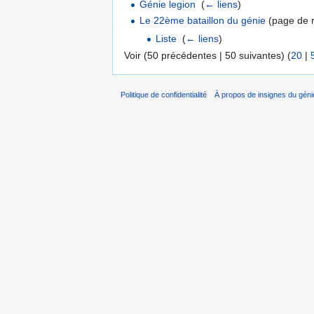
Génie legion
‎
(
← liens
)
Le 22ème bataillon du génie
(page de r
Liste
‎
(
← liens
)
Voir (50 précédentes | 50 suivantes) (
20
|
Politique de confidentialité
À propos de insignes du géni