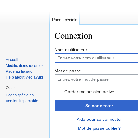
Page spéciale
Connexion
Sauter
Sauter
Nom d’utilisateur
à
à
Accueil
la
la
Modifications récentes
navigation
recherche
Mot de passe
Page au hasard
Help about MediaWiki
Outils
Garder ma session active
Pages spéciales
Version imprimable
Se connecter
Aide pour se connecter
Mot de passe oublié ?