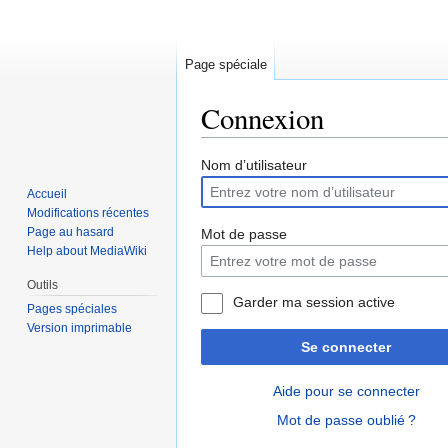
Page spéciale
Connexion
Sauter
Sauter
Nom d’utilisateur
à
à
Accueil
la
la
Modifications récentes
navigation
recherche
Page au hasard
Mot de passe
Help about MediaWiki
Outils
Garder ma session active
Pages spéciales
Version imprimable
Se connecter
Aide pour se connecter
Mot de passe oublié ?