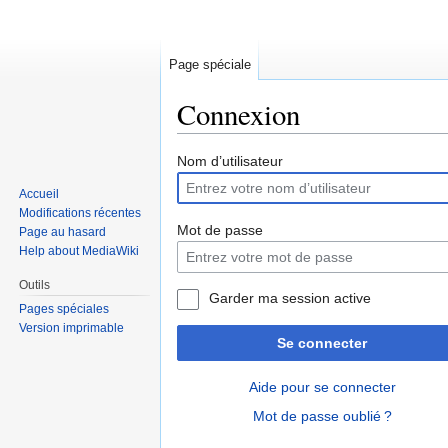
Page spéciale
Connexion
Sauter
Sauter
Nom d’utilisateur
à
à
Accueil
la
la
Modifications récentes
navigation
recherche
Mot de passe
Page au hasard
Help about MediaWiki
Outils
Garder ma session active
Pages spéciales
Version imprimable
Se connecter
Aide pour se connecter
Mot de passe oublié ?