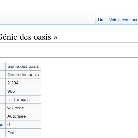
Lire
Voir le texte so
énie des oasis »
Génie des oasis
Génie des oasis
2 204
965
fr - français
wikitexte
Autorisée
ge
0
Oui