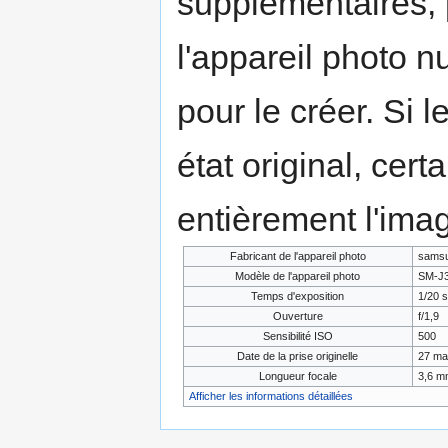
supplémentaires,
l'appareil photo n
pour le créer. Si l
état original, cert
entièrement l'ima
Fabricant de l'appareil photo
sams
Modèle de l'appareil photo
SM-J
Temps d'exposition
1/20 s
Ouverture
f/1,9
Sensibilité ISO
500
Date de la prise originelle
27 ma
Longueur focale
3,6 m
Afficher les informations détaillées