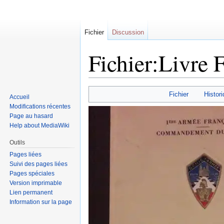
Fichier
Discussion
Fichier:Livre 
Sauter
Sauter
Fichier
Histori
Accueil
à
à
Modifications récentes
la
la
Page au hasard
navigation
recherche
Help about MediaWiki
Outils
Pages liées
Suivi des pages liées
Pages spéciales
Version imprimable
Lien permanent
Information sur la page