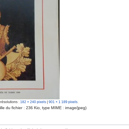
 résolutions :
182 × 240 pixels
|
901 × 1 189 pixels
.
ille du fichier : 236 Kio, type MIME :
image/jpeg
)