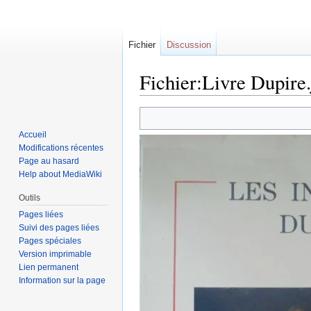
Fichier
Discussion
Fichier:Livre Dupire
Sauter
Sauter
à
à
Accueil
la
la
Modifications récentes
navigation
recherche
Page au hasard
Help about MediaWiki
Outils
Pages liées
Suivi des pages liées
Pages spéciales
Version imprimable
Lien permanent
Information sur la page