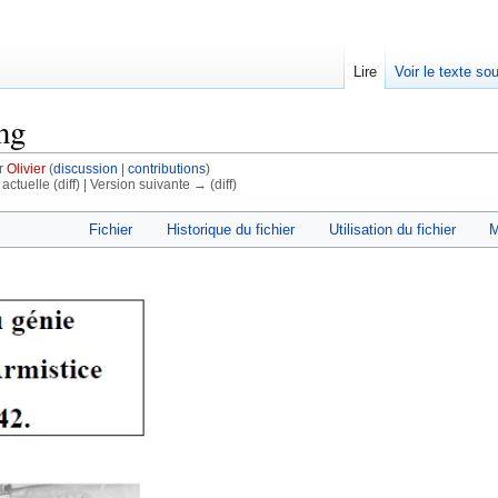
Lire
Voir le texte so
ng
ar
Olivier
(
discussion
|
contributions
)
actuelle (diff) | Version suivante → (diff)
Fichier
Historique du fichier
Utilisation du fichier
M