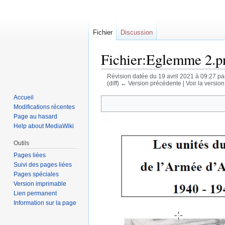
Fichier
Discussion
Fichier:Eglemme 2.p
Révision datée du 19 avril 2021 à 09:27 p
(diff) ← Version précédente | Voir la version 
Accueil
Sauter
Sauter
Modifications récentes
à
à
Page au hasard
la
la
Help about MediaWiki
navigation
recherche
Outils
Pages liées
Suivi des pages liées
Pages spéciales
Version imprimable
Lien permanent
Information sur la page