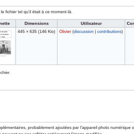
e fichier tel qu'il était à ce moment-là.
nette
Dimensions
Utilisateur
Co
445 × 635
(146 Kio)
Olivier
(
discussion
|
contributions
)
chier.
pplémentaires, probablement ajoutées par l'appareil photo numérique ou l
ls peuvent ne pas refléter entièrement l'image modifiée.