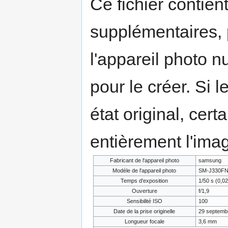
Ce fichier contien
supplémentaires,
l'appareil photo n
pour le créer. Si l
état original, cert
entièrement l'ima
Fabricant de l'appareil photo
samsung
Modèle de l'appareil photo
SM-J330F
Temps d'exposition
1/50 s (0,02
Ouverture
f/1,9
Sensibilité ISO
100
Date de la prise originelle
29 septemb
Longueur focale
3,6 mm