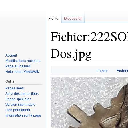
Fichier
Discussion
Fichier:222SO
Dos.jpg
Accueil
Modifications récentes
Page au hasard
Sauter
Sauter
Fichier
Histori
Help about MediaWiki
à
à
la
la
Outils
navigation
recherche
Pages liées
Suivi des pages liées
Pages spéciales
Version imprimable
Lien permanent
Information sur la page