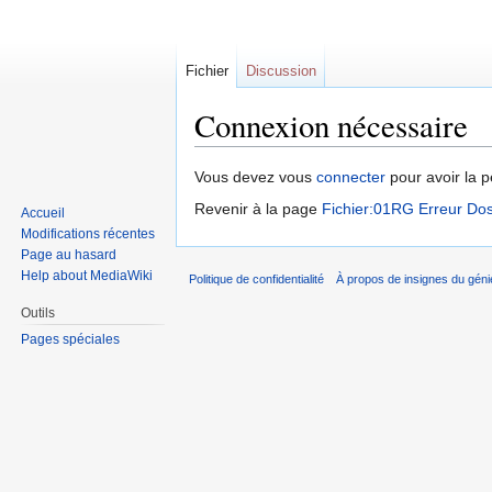
Fichier
Discussion
Connexion nécessaire
Sauter
Sauter
Vous devez vous
connecter
pour avoir la p
à
à
Revenir à la page
Fichier:01RG Erreur Dos
Accueil
la
la
Modifications récentes
navigation
recherche
Page au hasard
Help about MediaWiki
Politique de confidentialité
À propos de insignes du géni
Outils
Pages spéciales